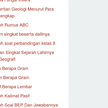
rtian Geologi Menurut Para
Lengkap
oh Rumus ABC
m singkat beserta dalilnya
h soal perbandingan kelas 9
an Singkat Sejarah Lahirnya
Geografi
s Berapa Gram
m Berapa Gram
M Berapa Lembar
h Kalimat Pasif
oh Soal BEP Dan Jawabannya