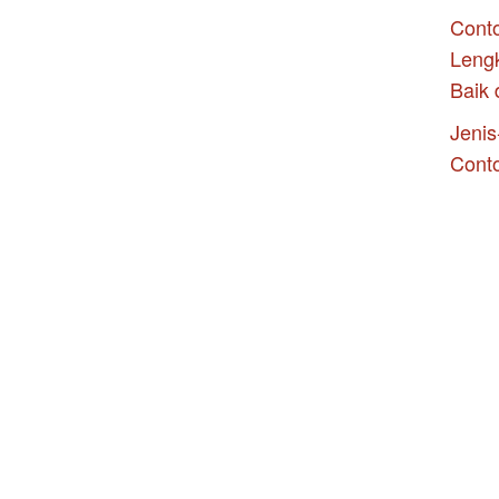
Conto
Leng
Baik 
Jenis
Cont