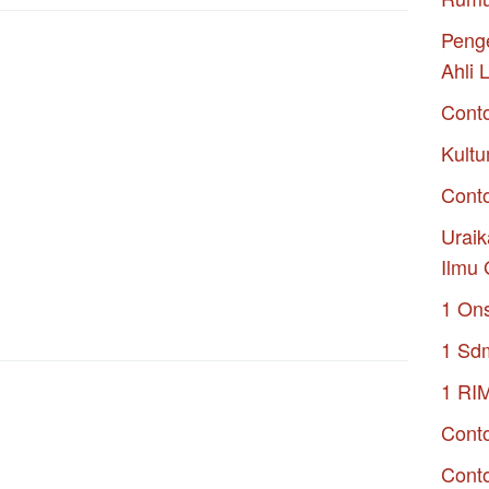
Penge
Ahli 
Cont
Kultu
Conto
Uraik
Ilmu 
1 On
1 Sd
1 RI
Conto
Cont