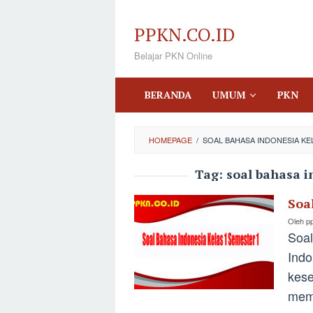
Loncat
ke
PPKN.CO.ID
konten
Belajar PKN Online
BERANDA
UMUM
PKN
HOMEPAGE
/
SOAL BAHASA INDONESIA KEL
Tag:
soal bahasa i
Soa
Oleh
p
Soal
Indo
kese
mem