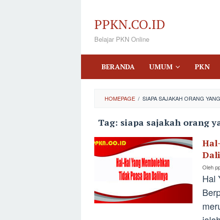
Loncat
ke
PPKN.CO.ID
konten
Belajar PKN Online
BERANDA
UMUM
PKN
HOMEPAGE
/
SIAPA SAJAKAH ORANG YANG
Tag:
siapa sajakah orang y
Hal
Dal
Oleh
p
Hal
Berp
mer
iala