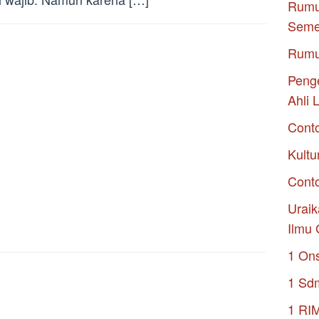
Rumu
Seme
Rumu
Penge
Ahli 
Cont
Kultu
Conto
Uraik
Ilmu 
1 On
1 Sd
1 RI