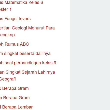
s Matematika Kelas 6
ster 1
s Fungsi Invers
rtian Geologi Menurut Para
Lengkap
oh Rumus ABC
m singkat beserta dalilnya
h soal perbandingan kelas 9
an Singkat Sejarah Lahirnya
Geografi
s Berapa Gram
m Berapa Gram
M Berapa Lembar