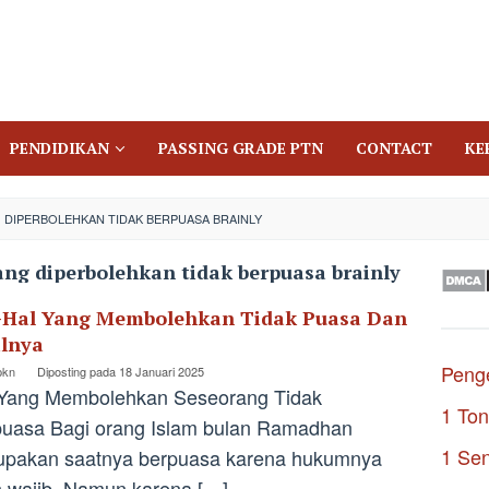
PENDIDIKAN
PASSING GRADE PTN
CONTACT
KE
 DIPERBOLEHKAN TIDAK BERPUASA BRAINLY
ang diperbolehkan tidak berpuasa brainly
-Hal Yang Membolehkan Tidak Puasa Dan
ilnya
Penge
pkn
Diposting pada
18 Januari 2025
 Yang Membolehkan Seseorang Tidak
1 Ton
uasa Bagi orang Islam bulan Ramadhan
1 Se
upakan saatnya berpuasa karena hukumnya
h wajib. Namun karena […]