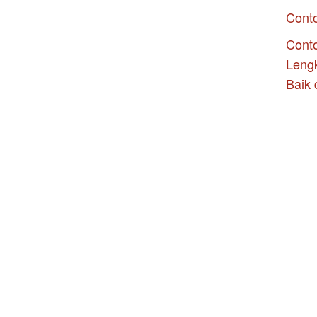
Cont
Conto
Leng
Baik 