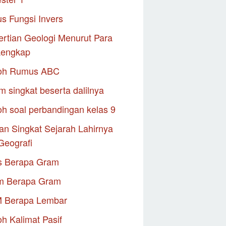
s Fungsi Invers
rtian Geologi Menurut Para
Lengkap
oh Rumus ABC
m singkat beserta dalilnya
h soal perbandingan kelas 9
an Singkat Sejarah Lahirnya
Geografi
s Berapa Gram
m Berapa Gram
M Berapa Lembar
h Kalimat Pasif