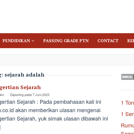
PENDIDIKAN
PASSING GRADE PTN
CONTACT
KE
g:
sejarah adalah
gertian Sejarah
pkn
Diposting pada
7 Juni 2023
ertian Sejarah : Pada pembahasan kali ini
1 Ton
.co.id akan memberikan ulasan mengenai
1 Se
ertian Sejarah, yuk simak ulasan dibawah ini
Rumu
]
Seme