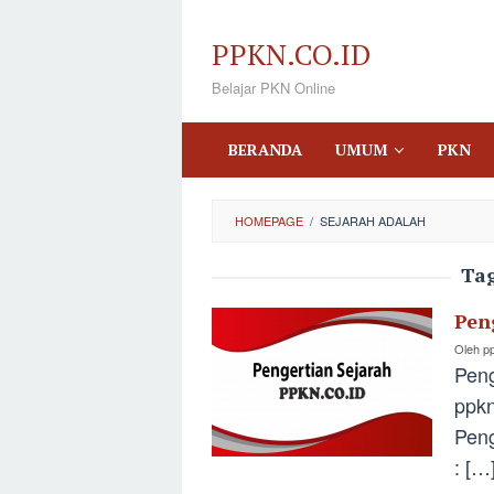
Loncat
ke
PPKN.CO.ID
konten
Belajar PKN Online
BERANDA
UMUM
PKN
HOMEPAGE
/
SEJARAH ADALAH
Ta
Pen
Oleh
p
Peng
ppkn
Peng
: […