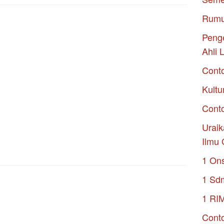
Rumu
Penge
Ahli 
Cont
Kultu
Conto
Uraik
Ilmu 
1 On
1 Sd
1 RI
Conto