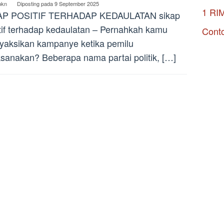
pkn
Diposting pada
9 September 2025
1 RI
AP POSITIF TERHADAP KEDAULATAN sikap
tif terhadap kedaulatan – Pernahkah kamu
Conto
aksikan kampanye ketika pemilu
ksanakan? Beberapa nama partai politik, […]