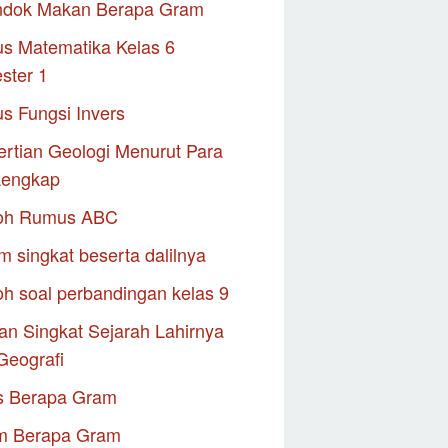
ndok Makan Berapa Gram
s Matematika Kelas 6
ster 1
s Fungsi Invers
rtian Geologi Menurut Para
Lengkap
oh Rumus ABC
m singkat beserta dalilnya
h soal perbandingan kelas 9
an Singkat Sejarah Lahirnya
Geografi
s Berapa Gram
m Berapa Gram