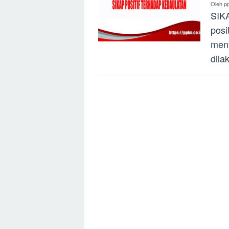
Oleh
p
SIK
posi
meny
dila