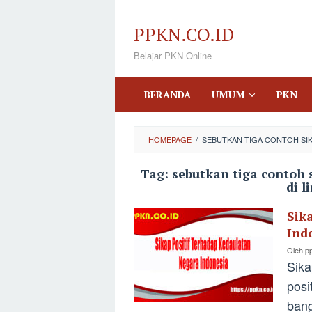
Loncat
ke
PPKN.CO.ID
konten
Belajar PKN Online
BERANDA
UMUM
PKN
HOMEPAGE
/
SEBUTKAN TIGA CONTOH SIK
Tag:
sebutkan tiga contoh 
di 
Sik
Ind
Oleh
p
Sika
posi
ban