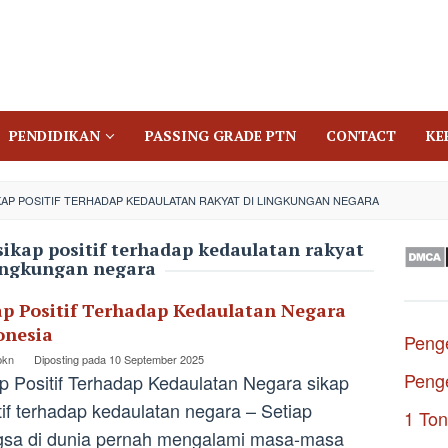
PENDIDIKAN
PASSING GRADE PTN
CONTACT
KE
AP POSITIF TERHADAP KEDAULATAN RAKYAT DI LINGKUNGAN NEGARA
sikap positif terhadap kedaulatan rakyat
lingkungan negara
ap Positif Terhadap Kedaulatan Negara
onesia
Penge
pkn
Diposting pada
10 September 2025
Penge
p Positif Terhadap Kedaulatan Negara sikap
tif terhadap kedaulatan negara – Setiap
1 Ton
gsa di dunia pernah mengalami masa-masa