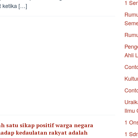
1 Se
t ketika […]
Rumu
Seme
Rumu
Penge
Ahli 
Cont
Kultu
Conto
Uraik
Ilmu 
1 On
ah satu sikap positif warga negara
hadap kedaulatan rakyat adalah
1 Sd