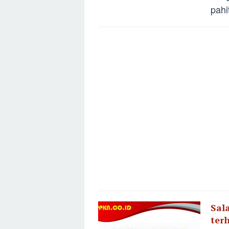
pahi
Sal
ter