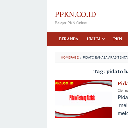
Loncat
ke
PPKN.CO.ID
konten
Belajar PKN Online
BERANDA
UMUM
PKN
HOMEPAGE
/
PIDATO BAHASA ARAB TENT
Tag:
pidato 
Pid
Oleh
p
Pida
meli
meto