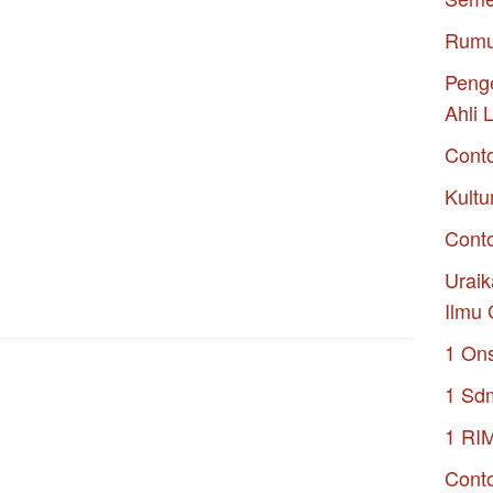
Rumu
Penge
Ahli 
Cont
Kultu
Conto
Uraik
Ilmu 
1 On
1 Sd
1 RI
Conto