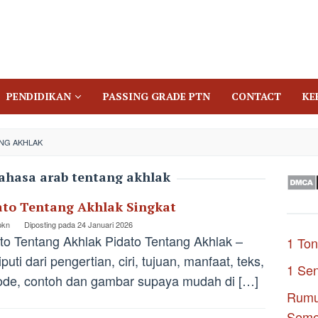
PENDIDIKAN
PASSING GRADE PTN
CONTACT
KE
ANG AKHLAK
bahasa arab tentang akhlak
ato Tentang Akhlak Singkat
pkn
Diposting pada
24 Januari 2026
to Tentang Akhlak Pidato Tentang Akhlak –
1 Ton
puti dari pengertian, ciri, tujuan, manfaat, teks,
1 Se
de, contoh dan gambar supaya mudah di […]
Rumu
Seme