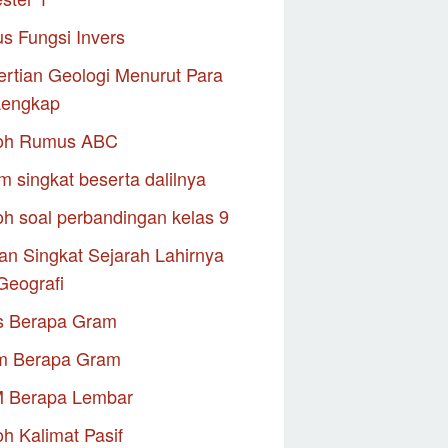
s Fungsi Invers
rtian Geologi Menurut Para
Lengkap
oh Rumus ABC
m singkat beserta dalilnya
h soal perbandingan kelas 9
an Singkat Sejarah Lahirnya
Geografi
s Berapa Gram
m Berapa Gram
M Berapa Lembar
h Kalimat Pasif