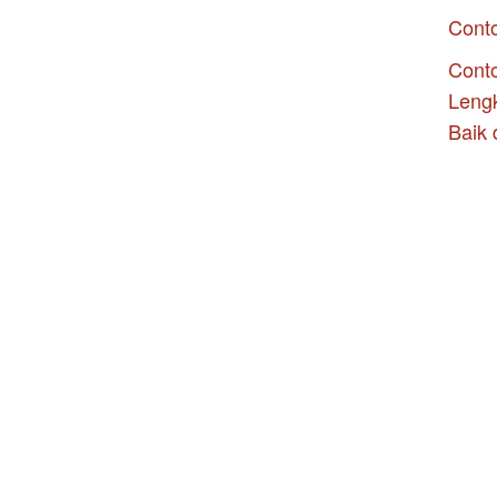
Cont
Conto
Leng
Baik 