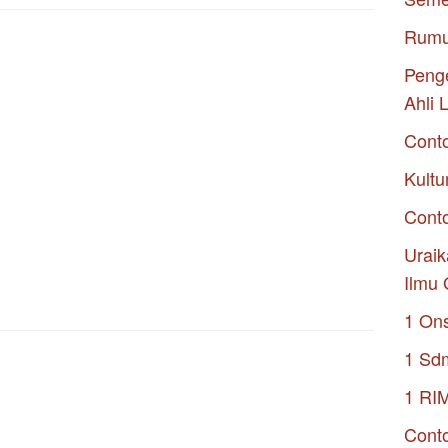
Rumu
Penge
Ahli 
Cont
Kultu
Conto
Uraik
Ilmu 
1 On
1 Sd
1 RI
Conto