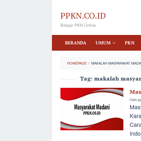
Loncat
ke
PPKN.CO.ID
konten
Belajar PKN Online
BERANDA
UMUM
PKN
HOMEPAGE
/
MAKALAH MASYARAKAT MADA
Tag:
makalah masyar
Mas
Oleh
p
Masy
Kara
Cara
Indo