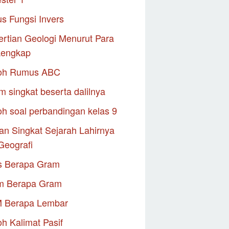
s Fungsi Invers
rtian Geologi Menurut Para
Lengkap
oh Rumus ABC
m singkat beserta dalilnya
h soal perbandingan kelas 9
an Singkat Sejarah Lahirnya
Geografi
s Berapa Gram
m Berapa Gram
M Berapa Lembar
h Kalimat Pasif