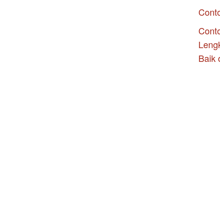
Cont
Conto
Leng
Baik 