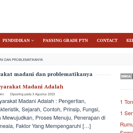
PENDIDIKAN
PASSING GRADE PTN
CONTACT
KE
NI DAN PROBLEMATIKANYA
akat madani dan problematikanya
yarakat Madani Adalah
pkn
Diposting pada
3 Agustus 2023
arakat Madani Adalah : Pengertian,
1 Ton
kteristik, Sejarah, Contoh, Prinsip, Fungsi,
1 Se
 Mewujudkan, Proses Menuju, Penerapan di
Rumu
neaia, Faktor Yang Mempengaruhi […]
Seme