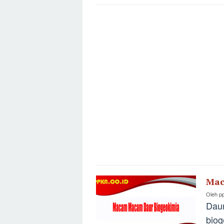
Mac
Oleh
p
Dau
biog