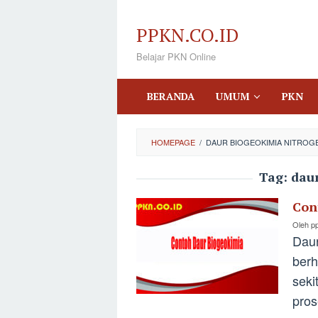
Loncat
ke
PPKN.CO.ID
konten
Belajar PKN Online
BERANDA
UMUM
PKN
HOMEPAGE
/
DAUR BIOGEOKIMIA NITROG
Tag:
dau
Con
Oleh
p
Daur
berh
seki
pros