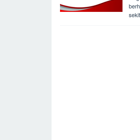
berh
seki