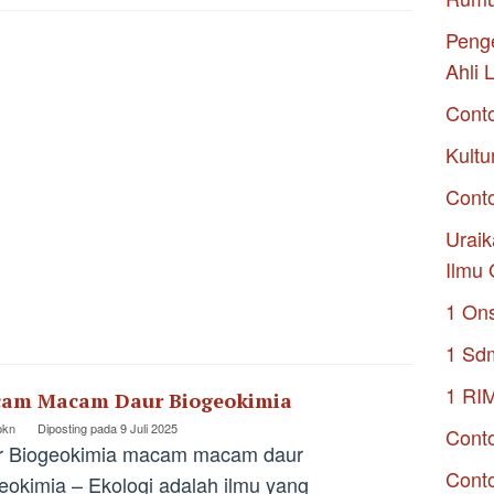
Penge
Ahli 
Cont
Kultu
Conto
Uraik
Ilmu 
1 On
1 Sd
1 RI
am Macam Daur Biogeokimia
pkn
Diposting pada
9 Juli 2025
Conto
r Biogeokimia macam macam daur
Cont
eokimia – Ekologi adalah ilmu yang