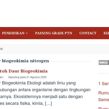
PENDIDIKAN
PASSING GRADE PTN
CONTACT
KE
EN
r biogeokimia nitrogen
toh Daur Biogeokimia
pkn
Diposting pada
21 Agustus 2025
 Biogeokimia Ekologi adalah ilmu yang
1 Se
ubungan antara organisme dengan lingkungan
Rumu
tarnya. Ekosistemnya menjadi satu dengan
Seme
es secara fisika, kimia, […]
Rumu