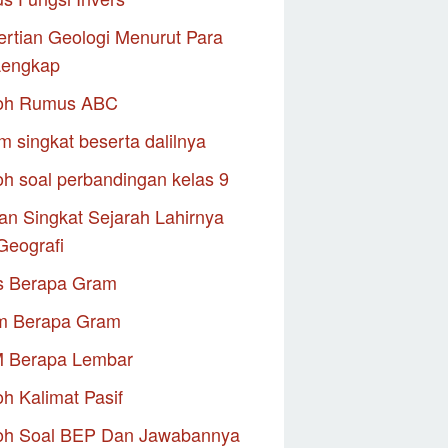
rtian Geologi Menurut Para
Lengkap
oh Rumus ABC
m singkat beserta dalilnya
h soal perbandingan kelas 9
an Singkat Sejarah Lahirnya
Geografi
s Berapa Gram
m Berapa Gram
M Berapa Lembar
h Kalimat Pasif
oh Soal BEP Dan Jawabannya