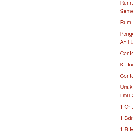
Rumu
Seme
Rumu
Penge
Ahli 
Cont
Kultu
Conto
Uraik
Ilmu 
1 On
1 Sd
1 RI