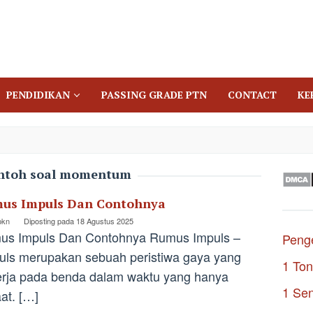
PENDIDIKAN
PASSING GRADE PTN
CONTACT
KE
ntoh soal momentum
us Impuls Dan Contohnya
pkn
Diposting pada
18 Agustus 2025
us Impuls Dan Contohnya Rumus Impuls –
Penge
ls merupakan sebuah peristiwa gaya yang
1 Ton
rja pada benda dalam waktu yang hanya
1 Se
at. […]