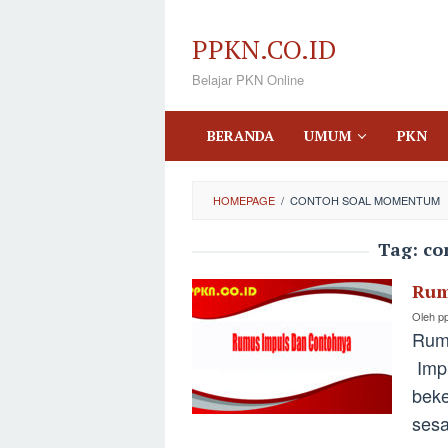
Loncat
ke
PPKN.CO.ID
konten
Belajar PKN Online
BERANDA
UMUM
PKN
HOMEPAGE
/
CONTOH SOAL MOMENTUM
Tag:
co
Rum
Oleh
p
Rum
Impu
beke
sesa