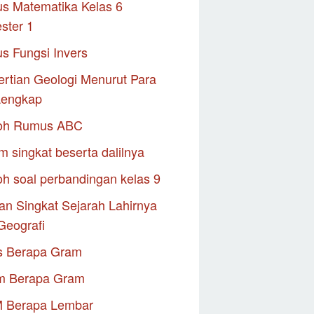
s Matematika Kelas 6
ster 1
s Fungsi Invers
rtian Geologi Menurut Para
Lengkap
oh Rumus ABC
m singkat beserta dalilnya
h soal perbandingan kelas 9
an Singkat Sejarah Lahirnya
Geografi
s Berapa Gram
m Berapa Gram
M Berapa Lembar