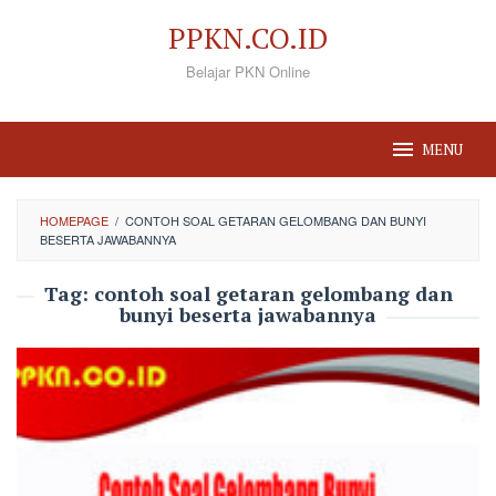
Loncat
PPKN.CO.ID
ke
Belajar PKN Online
konten
MENU
HOMEPAGE
/
CONTOH SOAL GETARAN GELOMBANG DAN BUNYI
BESERTA JAWABANNYA
Tag:
contoh soal getaran gelombang dan
bunyi beserta jawabannya