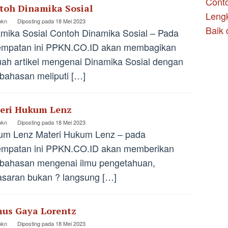
Conto
toh Dinamika Sosial
Leng
pkn
Diposting pada
18 Mei 2023
Baik 
mika Sosial Contoh Dinamika Sosial – Pada
empatan ini PPKN.CO.ID akan membagikan
ah artikel mengenai Dinamika Sosial dengan
ahasan meliputi […]
eri Hukum Lenz
pkn
Diposting pada
18 Mei 2023
um Lenz Materi Hukum Lenz – pada
empatan ini PPKN.CO.ID akan memberikan
bahasan mengenai ilmu pengetahuan,
saran bukan ? langsung […]
us Gaya Lorentz
pkn
Diposting pada
18 Mei 2023