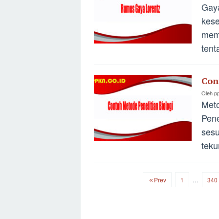
Gay
kes
memb
tent
Con
Oleh
p
Meto
Pene
sesu
teku
Prev
1
…
340