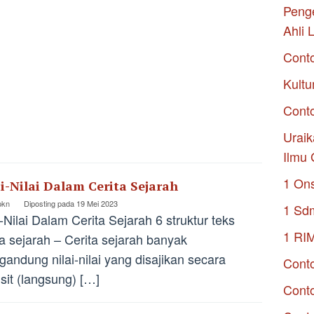
Penge
Ahli 
Cont
Kultu
Conto
Uraik
Ilmu 
1 On
ai-Nilai Dalam Cerita Sejarah
pkn
Diposting pada
19 Mei 2023
1 Sd
i-Nilai Dalam Cerita Sejarah 6 struktur teks
1 RI
ta sejarah – Cerita sejarah banyak
andung nilai-nilai yang disajikan secara
Conto
isit (langsung) […]
Cont