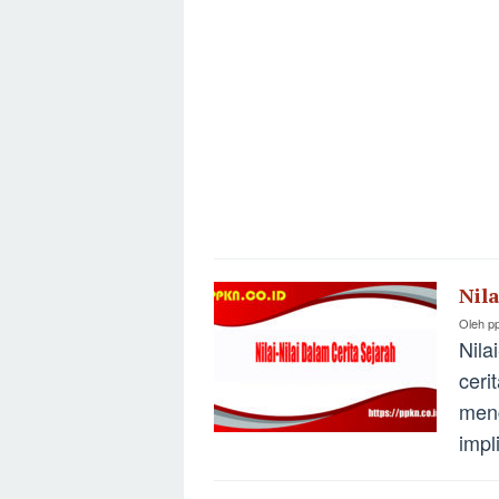
Nil
Oleh
p
Nila
ceri
meng
impl