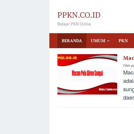
Loncat
ke
PPKN.CO.ID
konten
Belajar PKN Online
BERANDA
UMUM
PKN
Mac
PPKN.CO.ID
Oleh
p
Maca
adal
sung
daer