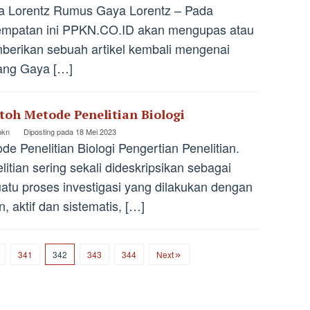
a Lorentz Rumus Gaya Lorentz – Pada
empatan ini PPKN.CO.ID akan mengupas atau
erikan sebuah artikel kembali mengenai
ang Gaya […]
toh Metode Penelitian Biologi
pkn
Diposting pada
18 Mei 2023
de Penelitian Biologi Pengertian Penelitian.
litian sering sekali dideskripsikan sebagai
atu proses investigasi yang dilakukan dengan
n, aktif dan sistematis, […]
341
342
343
344
Next