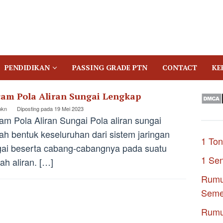
PENDIDIKAN
PASSING GRADE PTN
CONTACT
KE
am Pola Aliran Sungai Lengkap
pkn
Diposting pada
19 Mei 2023
m Pola Aliran Sungai Pola aliran sungai
ah bentuk keseluruhan dari sistem jaringan
1 Ton
ai beserta cabang-cabangnya pada suatu
1 Se
ah aliran. […]
Rumu
Seme
Rumu