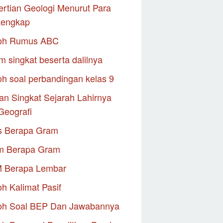
rtian Geologi Menurut Para
Lengkap
oh Rumus ABC
m singkat beserta dalilnya
h soal perbandingan kelas 9
an Singkat Sejarah Lahirnya
Geografi
s Berapa Gram
m Berapa Gram
M Berapa Lembar
h Kalimat Pasif
oh Soal BEP Dan Jawabannya