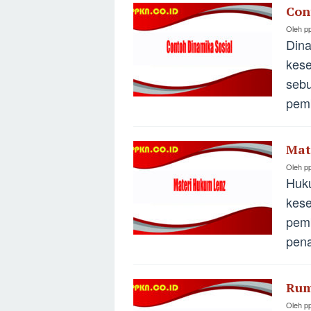
Con
Oleh
p
Dina
kes
sebu
pemb
Mat
Oleh
p
Huk
kes
pem
pena
Rum
Oleh
p