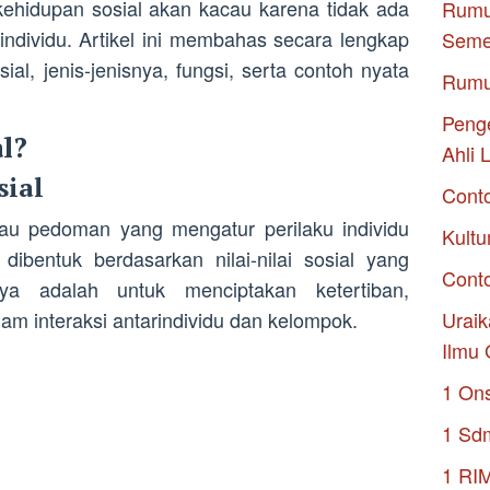
ehidupan sosial akan kacau karena tidak ada
Rumu
individu. Artikel ini membahas secara lengkap
Seme
al, jenis-jenisnya, fungsi, serta contoh nyata
Rumu
Penge
l?
Ahli 
sial
Cont
tau pedoman yang mengatur perilaku individu
Kultu
ibentuk berdasarkan nilai-nilai sosial yang
Conto
nya adalah untuk menciptakan ketertiban,
lam interaksi antarindividu dan kelompok.
Uraik
Ilmu 
1 On
1 Sd
1 RI