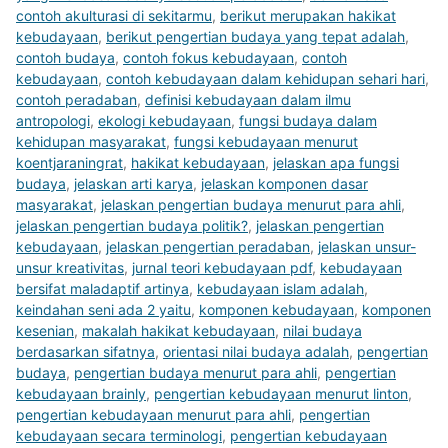
contoh akulturasi di sekitarmu
,
berikut merupakan hakikat
kebudayaan
,
berikut pengertian budaya yang tepat adalah
,
contoh budaya
,
contoh fokus kebudayaan
,
contoh
kebudayaan
,
contoh kebudayaan dalam kehidupan sehari hari
,
contoh peradaban
,
definisi kebudayaan dalam ilmu
antropologi
,
ekologi kebudayaan
,
fungsi budaya dalam
kehidupan masyarakat
,
fungsi kebudayaan menurut
koentjaraningrat
,
hakikat kebudayaan
,
jelaskan apa fungsi
budaya
,
jelaskan arti karya
,
jelaskan komponen dasar
masyarakat
,
jelaskan pengertian budaya menurut para ahli
,
jelaskan pengertian budaya politik?
,
jelaskan pengertian
kebudayaan
,
jelaskan pengertian peradaban
,
jelaskan unsur-
unsur kreativitas
,
jurnal teori kebudayaan pdf
,
kebudayaan
bersifat maladaptif artinya
,
kebudayaan islam adalah
,
keindahan seni ada 2 yaitu
,
komponen kebudayaan
,
komponen
kesenian
,
makalah hakikat kebudayaan
,
nilai budaya
berdasarkan sifatnya
,
orientasi nilai budaya adalah
,
pengertian
budaya
,
pengertian budaya menurut para ahli
,
pengertian
kebudayaan brainly
,
pengertian kebudayaan menurut linton
,
pengertian kebudayaan menurut para ahli
,
pengertian
kebudayaan secara terminologi
,
pengertian kebudayaan