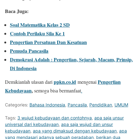
Baca Juga:
Soal Matematika Kelas 2 SD
Contoh Perilaku Sila Ke 1
Pengertian Persatuan Dan Kesatuan
Pemuda Pancasila
Demokrasi Adalah : Pengertian, Sejarah, Macam, Prinsip,
Di Indonesia
ppkn.co.id
Pengertian
Demikianlah ulasan dari
mengenai
Kebudayaan
,
semoga bisa bermanfaat
.
Categories:
Bahasa Indonesia
,
Pancasila
,
Pendidikan
,
UMUM
Tags:
3 wujud kebudayaan dan contohnya
,
apa saja unsur
universal dari kebudayaan
,
apa saja wujud dan unsur
kebudayaan
,
apa yang dimaksud dengan kebudayaan
,
apa
yang mendasari adanya sebuah peradaban
,
berikan dua