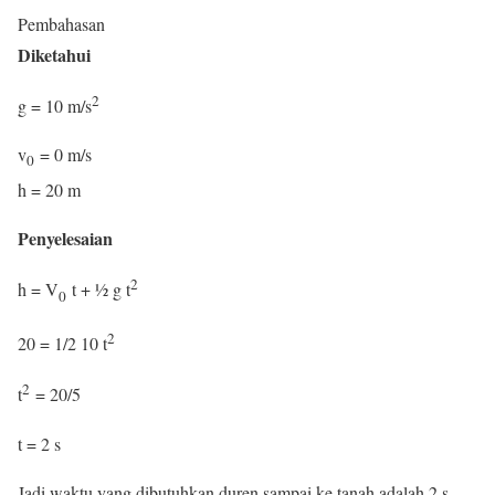
Pembahasan
Diketahui
2
g = 10 m/s
v
= 0 m/s
0
h = 20 m
Penyelesaian
2
h = V
t + ½ g t
0
2
20 = 1/2 10 t
2
t
= 20/5
t = 2 s
Jadi waktu yang dibutuhkan duren sampai ke tanah adalah 2 s.