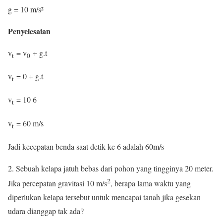
g = 10 m/s²
Penyelesaian
v
= v
+ g.t
t
0
v
= 0 + g.t
t
v
= 10 6
t
v
= 60 m/s
t
Jadi kecepatan benda saat detik ke 6 adalah 60m/s
2. Sebuah kelapa jatuh bebas dari pohon yang tingginya 20 meter.
2
Jika percepatan gravitasi 10 m/s
, berapa lama waktu yang
diperlukan kelapa tersebut untuk mencapai tanah jika gesekan
udara dianggap tak ada?