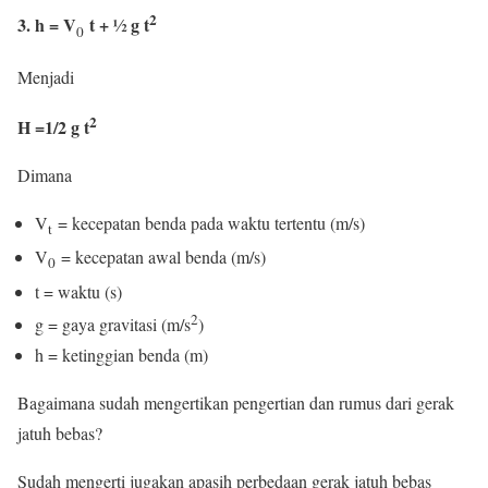
2
3. h = V
t + ½ g t
0
Menjadi
2
H =1/2 g t
Dimana
V
= kecepatan benda pada waktu tertentu (m/s)
t
V
= kecepatan awal benda (m/s)
0
t = waktu (s)
2
g = gaya gravitasi (m/s
)
h = ketinggian benda (m)
Bagaimana sudah mengertikan pengertian dan rumus dari gerak
jatuh bebas?
Sudah mengerti jugakan apasih perbedaan gerak jatuh bebas