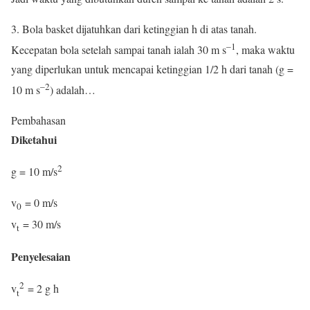
3. Bola basket dijatuhkan dari ketinggian h di atas tanah.
–1
Kecepatan bola setelah sampai tanah ialah 30 m s
, maka waktu
yang diperlukan untuk mencapai ketinggian 1/2 h dari tanah (g =
–2
10 m s
) adalah…
Pembahasan
Diketahui
2
g = 10 m/s
v
= 0 m/s
0
v
= 30 m/s
t
Penyelesaian
2
v
= 2 g h
t