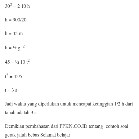
2
30
= 2 10 h
h = 900/20
h = 45 m
2
h = ½ g t
2
45 = ½ 10 t
2
t
= 45/5
t = 3 s
Jadi waktu yang diperlukan untuk mencapai ketinggian 1/2 h dari
tanah adalah 3 s.
Demikian pembahasan dari PPKN.CO.ID tentang contoh soal
gerak jatuh bebas Selamat belajar