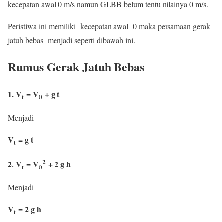
kecepatan awal 0 m/s namun GLBB belum tentu nilainya 0 m/s.
Peristiwa ini memiliki kecepatan awal 0 maka persamaan gerak
jatuh bebas menjadi seperti dibawah ini.
Rumus Gerak Jatuh Bebas
1. V
= V
+ g t
t
0
Menjadi
V
= g t
t
2
2. V
= V
+ 2 g h
t
0
Menjadi
V
= 2 g h
t