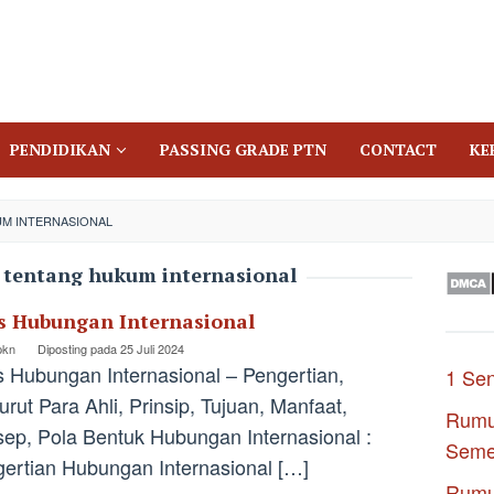
PENDIDIKAN
PASSING GRADE PTN
CONTACT
KE
M INTERNASIONAL
 tentang hukum internasional
s Hubungan Internasional
pkn
Diposting pada
25 Juli 2024
 Hubungan Internasional – Pengertian,
1 Se
rut Para Ahli, Prinsip, Tujuan, Manfaat,
Rumu
ep, Pola Bentuk Hubungan Internasional :
Seme
ertian Hubungan Internasional […]
Rumu