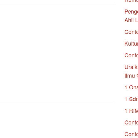
Penge
Ahli 
Cont
Kultu
Conto
Uraik
Ilmu 
1 On
1 Sd
1 RI
Conto
Cont