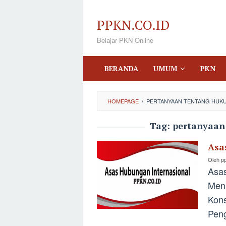
Loncat
ke
PPKN.CO.ID
konten
Belajar PKN Online
BERANDA
UMUM
PKN
HOMEPAGE
/
PERTANYAAN TENTANG HUKU
Tag:
pertanyaan
Asa
Oleh
p
Asas
Menu
Kons
Peng