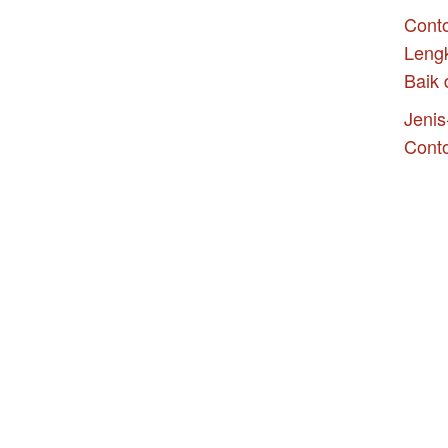
Conto
Leng
Baik 
Jenis
Cont