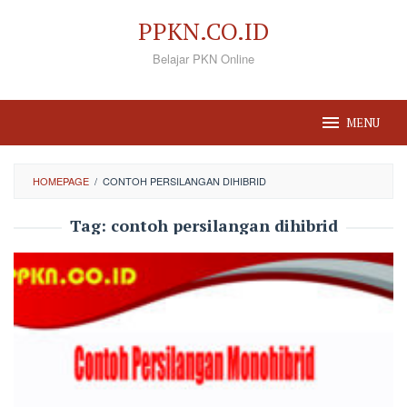
Loncat
PPKN.CO.ID
ke
Belajar PKN Online
konten
MENU
HOMEPAGE
/
CONTOH PERSILANGAN DIHIBRID
Tag:
contoh persilangan dihibrid