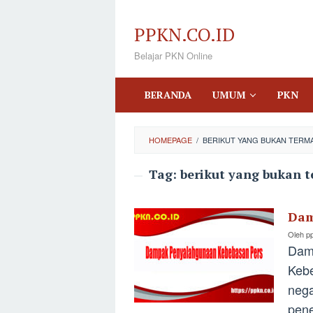
Loncat
ke
PPKN.CO.ID
konten
Belajar PKN Online
BERANDA
UMUM
PKN
HOMEPAGE
/
BERIKUT YANG BUKAN TERM
Tag:
berikut yang bukan 
Dam
Oleh
p
Dam
Kebe
nega
pene