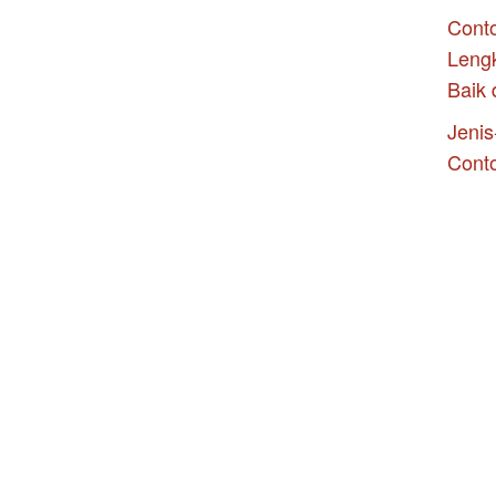
Conto
Leng
Baik 
Jenis
Cont