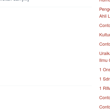
Penge
Ahli 
Cont
Kultu
Conto
Uraik
Ilmu 
1 On
1 Sd
1 RI
Conto
Cont