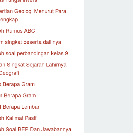
rtian Geologi Menurut Para
Lengkap
oh Rumus ABC
m singkat beserta dalilnya
h soal perbandingan kelas 9
an Singkat Sejarah Lahirnya
Geografi
s Berapa Gram
m Berapa Gram
M Berapa Lembar
h Kalimat Pasif
oh Soal BEP Dan Jawabannya