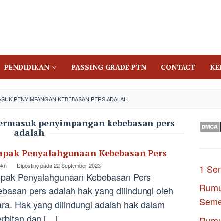
PENDIDIKAN
PASSING GRADE PTN
CONTACT
KE
ASUK PENYIMPANGAN KEBEBASAN PERS ADALAH
termasuk penyimpangan kebebasan pers
adalah
pak Penyalahgunaan Kebebasan Pers
pkn
Diposting pada
22 September 2023
1 Se
pak Penyalahgunaan Kebebasan Pers
Rumu
basan pers adalah hak yang dilindungi oleh
Seme
ra. Hak yang dilindungi adalah hak dalam
rbitan dan […]
Rumu