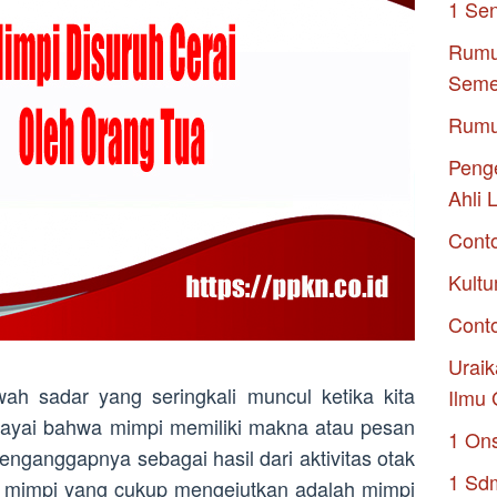
1 Se
Rumu
Seme
Rumu
Penge
Ahli 
Cont
Kultu
Conto
Uraik
h sadar yang seringkali muncul ketika kita
Ilmu 
cayai bahwa mimpi memiliki makna atau pesan
1 On
enganggapnya sebagai hasil dari aktivitas otak
1 Sd
i mimpi yang cukup mengejutkan adalah mimpi