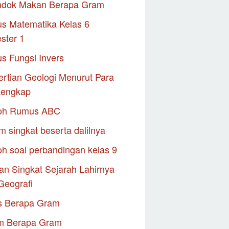
ndok Makan Berapa Gram
s Matematika Kelas 6
ster 1
s Fungsi Invers
rtian Geologi Menurut Para
Lengkap
oh Rumus ABC
m singkat beserta dalilnya
h soal perbandingan kelas 9
an Singkat Sejarah Lahirnya
Geografi
s Berapa Gram
m Berapa Gram