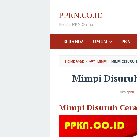
Loncat
ke
PPKN.CO.ID
konten
Belajar PKN Online
BERANDA
UMUM
PKN
HOMEPAGE
/
ARTI MIMPI
/
MIMPI DISURU
Mimpi Disuruh
Oleh
ppkn
Mimpi Disuruh Cera