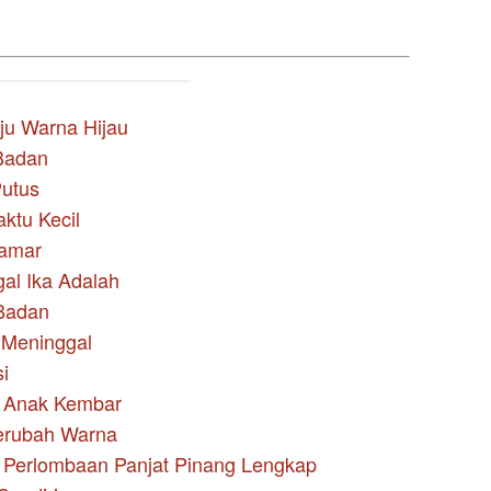
ju Warna Hijau
 Badan
utus
ktu Kecil
Kamar
al Ika Adalah
Badan
 Meninggal
i
n Anak Kembar
erubah Warna
n Perlombaan Panjat Pinang Lengkap