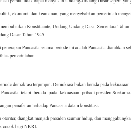
e hasil pemilu tidak dapat menyusun Undang-Undang Dasar seperti yan
 politik, ekonomi, dan keamanan, yang menyebabkan pemerintah menge
 membubarkan Konstituante, Undang-Undang Dasar Sementara Tahun 1
dang Dasar Tahun 1945.
 penerapan Pancasila selama periode ini adalah Pancasila diarahkan se
ilitas pemerintahan.
 periode demokrasi terpimpin. Demokrasi bukan berada pada kekuasaan
i Pancasila tetapi berada pada kekuasaan pribadi presiden Soekarno
angan penafsiran terhadap Pancasila dalam konstitusi.
 otoriter, diangkat menjadi presiden seumur hidup, dan menggabungka
ak cocok bagi NKRI.